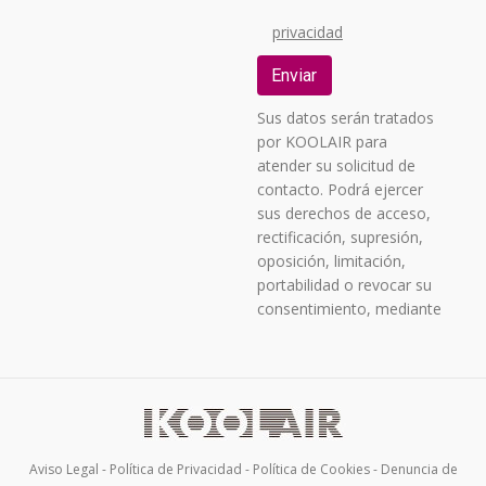
privacidad
Sus datos serán tratados
por KOOLAIR para
atender su solicitud de
contacto. Podrá ejercer
sus derechos de acceso,
rectificación, supresión,
oposición, limitación,
portabilidad o revocar su
consentimiento, mediante
correo postal a C/
URANO, 26 – POLIGONO
INDUSTRIAL Nº 2 «LA
FUENSANTA», 28936
MÓSTOLES (MADRID),
acreditando su identidad,
Aviso Legal
-
Política de Privacidad
-
Política de Cookies
-
Denuncia de
identificándose como