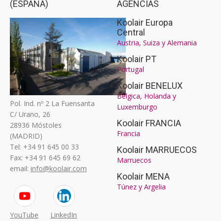
(ESPAÑA)
AGENCIAS
Koolair Europa
Central
Austria, Suiza y Alemania
Koolair PT
Portugal
Koolair BENELUX
Bélgica, Holanda y
Pol. Ind. nº 2 La Fuensanta
Luxemburgo
C/ Urano, 26
Koolair FRANCIA
28936 Móstoles
Francia
(MADRID)
Tel: +34 91 645 00 33
Koolair MARRUECOS
Fax: +34 91 645 69 62
Marruecos
email:
info@koolair.com
Koolair MENA
Túnez y Argelia
YouTube
LinkedIn