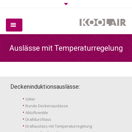
UNTERNEHMEN
Auslässe mit Temperaturregelung
PRODUKTE
SOFTWARE
QUALITÄT
Deckeninduktionsauslässe:
DOWNLOADS
Gitter
Runde Deckenauslässe
KONTAKT
Abluftventile
Dralldurchlass
Drallauslass mit Temperaturregelung