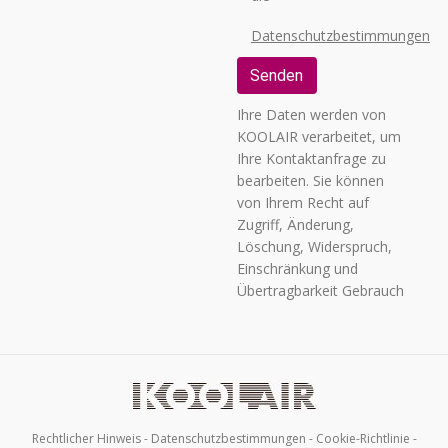
Datenschutzbestimmungen
Ihre Daten werden von
KOOLAIR verarbeitet, um
Ihre Kontaktanfrage zu
bearbeiten. Sie können
von Ihrem Recht auf
Zugriff, Änderung,
Löschung, Widerspruch,
Einschränkung und
Übertragbarkeit Gebrauch
machen sowie ihr
Einverständnis entziehen,
dies schriftlich an die
Adresse: C/ URANO, 26 –
POLIGONO INDUSTRIAL
Nº 2 «LA FUENSANTA»,
Rechtlicher Hinweis
-
Datenschutzbestimmungen
-
Cookie-Richtlinie
-
28936 MÓSTOLES