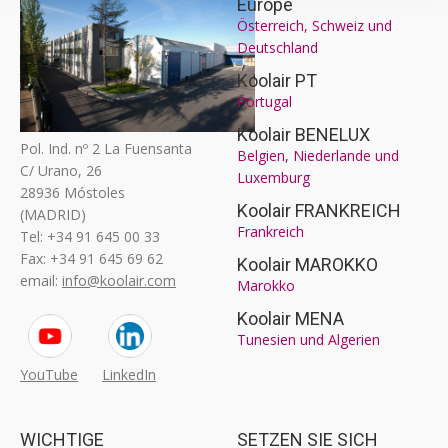
Europe
Österreich, Schweiz und
Deutschland
Koolair PT
Portugal
Koolair BENELUX
Pol. Ind. nº 2 La Fuensanta
Belgien, Niederlande und
C/ Urano, 26
Luxemburg
28936 Móstoles
Koolair FRANKREICH
(MADRID)
Frankreich
Tel: +34 91 645 00 33
Fax: +34 91 645 69 62
Koolair MAROKKO
email:
info@koolair.com
Marokko
Koolair MENA
Tunesien und Algerien
YouTube
LinkedIn
WICHTIGE
SETZEN SIE SICH