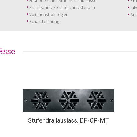
Fußboden- und Stufendrallauslässe
Kra
Brandschutz / Brandschutzklappen
Jal
Volumenstromregler
Ans
Schalldämmung
ässe
Stufendrallauslass. DF-CP-MT