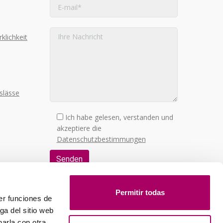
klichkeit
slässe
Ich habe gelesen, verstanden und
akzeptiere die
Datenschutzbestimmungen
Ihre Daten werden von KOOLAIR
verarbeitet, um Ihre Kontaktanfrage zu
Permitir todas
er funciones de
bearbeiten. Sie können von Ihrem
ga del sitio web
Recht auf Zugriff, Änderung, Löschung,
Widerspruch, Einschränkung und
arla con otra