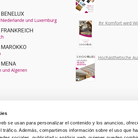
r BENELUX
, Niederlande und Luxemburg
Ihr Komfort wird Wir
r FRANKREICH
ch
ir MAROKKO
o
Hochästhetische Au
r MENA
 und Algerien
ies
web se usan para personalizar el contenido y los anuncios, ofrec
el tráfico. Además, compartimos información sobre el uso que ha
edes sociales, publicidad y análisis web, quienes pueden combin