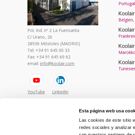
Portugal
Koolai
Belgien
Koolai
Pol. Ind. nº 2 La Fuensanta
Frankrei
C/ Urano, 26
28936 Móstoles (MADRID)
Koola
Tel: +34 91 645 00 33
Marokk
Fax: +34 91 645 69 62
Koolai
email:
info@koolair.com
Tunesien
YouTube
LinkedIn
Esta página web usa cook
Las cookies de este sitio 
redes sociales y analizar 
con nuestros partners de r