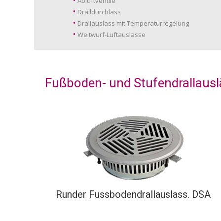
Abluftventile
Dralldurchlass
Drallauslass mit Temperaturregelung
Weitwurf-Luftauslässe
Fußboden- und Stufendrallausl
Runder Fussbodendrallauslass. DSA