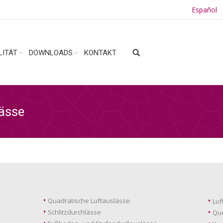
Español
LITÄT
DOWNLOADS
KONTAKT
ässe
Quadratische Luftauslässe
Luf
Schlitzdurchlässe
Que