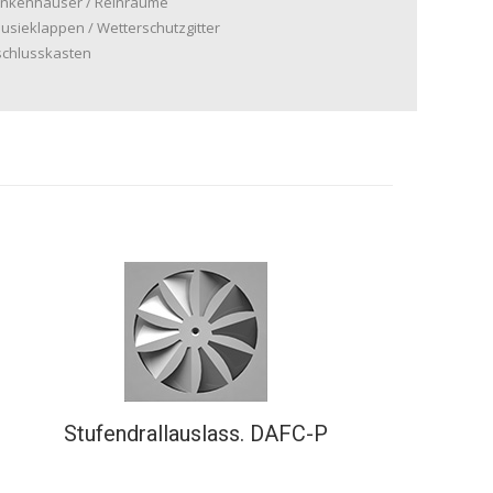
nkenhäuser / Reinräume
ousieklappen / Wetterschutzgitter
chlusskasten
Stufendrallauslass. DAFC-P