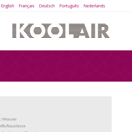
English
Français
Deutsch
Português
Nederlands
t /Wasser
llluftauslässe