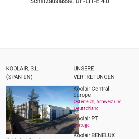
Schlitzauslässe. DF-LIT-E 4.0
KOOLAIR, S.L.
UNSERE
(SPANIEN)
VERTRETUNGEN
Koolair Central
Europe
Österreich, Schweiz und
Deutschland
Koolair PT
Portugal
Koolair BENELUX