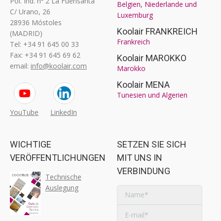
Pol. Ind. nº 2 La Fuensanta
Belgien, Niederlande und
C/ Urano, 26
Luxemburg
28936 Móstoles
Koolair FRANKREICH
(MADRID)
Frankreich
Tel: +34 91 645 00 33
Fax: +34 91 645 69 62
Koolair MAROKKO
email:
info@koolair.com
Marokko
Koolair MENA
Tunesien und Algerien
YouTube
LinkedIn
WICHTIGE
SETZEN SIE SICH
VERÖFFENTLICHUNGEN
MIT UNS IN
VERBINDUNG
Technische
Auslegung