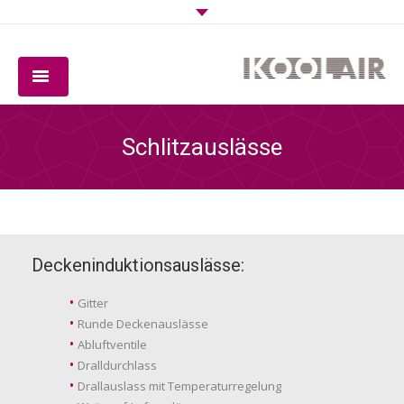
UNTERNEHMEN
Schlitzauslässe
PRODUKTE
SOFTWARE
QUALITÄT
Deckeninduktionsauslässe:
DOWNLOADS
Gitter
Runde Deckenauslässe
KONTAKT
Abluftventile
Dralldurchlass
Drallauslass mit Temperaturregelung