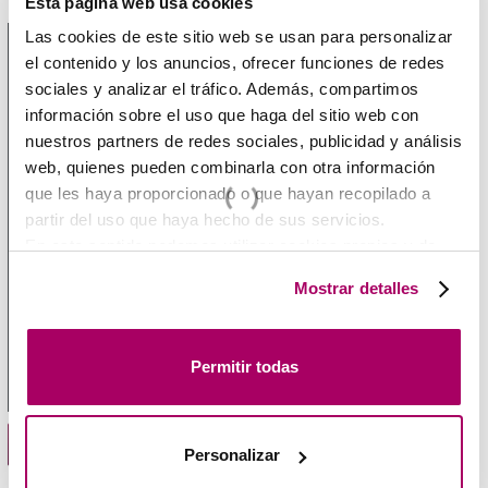
Esta página web usa cookies
Las cookies de este sitio web se usan para personalizar
1 / 1
el contenido y los anuncios, ofrecer funciones de redes
sociales y analizar el tráfico. Además, compartimos
información sobre el uso que haga del sitio web con
nuestros partners de redes sociales, publicidad y análisis
web, quienes pueden combinarla con otra información
que les haya proporcionado o que hayan recopilado a
partir del uso que haya hecho de sus servicios.
En este sentido podemos utilizar cookies propias y de
terceros (ubicados en países cuya legislación no
Mostrar detalles
garantiza un nivel adecuado de protección de datos) para
registrar tus preferencias, analizar tu uso de la web y
mostrar publicidad personalizada a través del análisis de
Permitir todas
tu navegación. Para más más información consulta
nuestra
Política de Cookies
.
Manual de Seleção Técnica
Personalizar