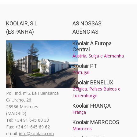
KOOLAIR, S.L.
AS NOSSAS
(ESPANHA)
AGÊNCIAS
Koolair A Europa
Central
Áustria, Suíça e Alemanha
Koolair PT
Portugal
Koolair BENELUX
Bélgica, Países Baixos e
Pol. Ind. nº 2 La Fuensanta
Luxemburgo
C/ Urano, 26
Koolair FRANÇA
28936 Móstoles
França
(MADRID)
Tel: +34 91 645 00 33
Koolair MARROCOS
Fax: +34 91 645 69 62
Marrocos
email:
info@koolair.com