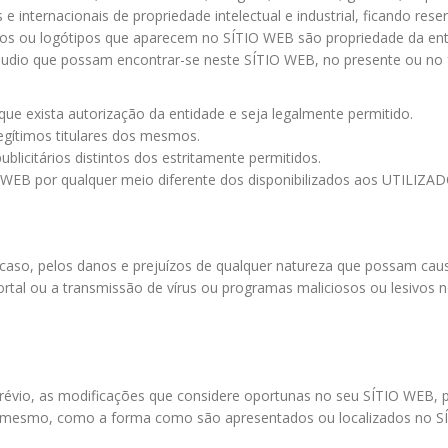
 internacionais de propriedade intelectual e industrial, ficando rese
tivos ou logótipos que aparecem no SÍTIO WEB são propriedade da ent
 áudio que possam encontrar-se neste SÍTIO WEB, no presente ou no f
ue exista autorização da entidade e seja legalmente permitido.
legítimos titulares dos mesmos.
ublicitários distintos dos estritamente permitidos.
 WEB por qualquer meio diferente dos disponibilizados aos UTILIZAD
so, pelos danos e prejuízos de qualquer natureza que possam causa
ortal ou a transmissão de vírus ou programas maliciosos ou lesivos 
 prévio, as modificações que considere oportunas no seu SÍTIO WEB, p
o mesmo, como a forma como são apresentados ou localizados no S