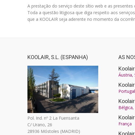
A prestação do serviço deste sítio web e as presentes 
Toda a questão litigiosa que diga respeito aos serviço
que a KOOLAIR seja aderente no momento da ocorrênci
KOOLAIR, S.L. (ESPANHA)
AS NO
Koolair
Áustria,
Koolai
Portugal
Koolai
Bélgica
Koolai
Pol. Ind. nº 2 La Fuensanta
França
C/ Urano, 26
28936 Móstoles (MADRID)
Koola