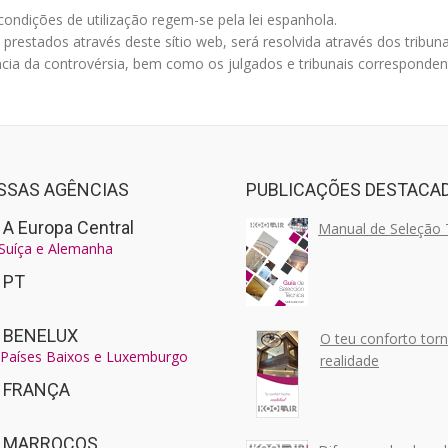
condições de utilização regem-se pela lei espanhola.
s prestados através deste sítio web, será resolvida através dos tribu
a da controvérsia, bem como os julgados e tribunais corresponden
SSAS AGÊNCIAS
PUBLICAÇÕES DESTACA
 A Europa Central
Manual de Seleção 
 Suíça e Alemanha
r PT
r BENELUX
O teu conforto tor
, Países Baixos e Luxemburgo
realidade
r FRANÇA
ir MARROCOS