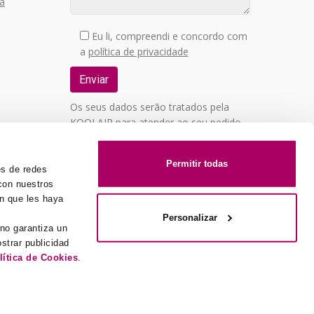
da
Eu li, compreendi e concordo com
a
política de privacidade
Os seus dados serão tratados pela
KOOLAIR para atender ao seu pedido
de contacto. Poderá exercer os seus
direitos de acesso, retificação,
Permitir todas
supressão, oposição, limitação,
es de redes
portabilidade ou revogar o seu
 con nuestros
consentimento, mediante correio
ón que les haya
postal para C/ URANO, 26 –
Personalizar
 no garantiza un
POLIGONO INDUSTRIAL Nº 2 «LA
strar publicidad
FUENSANTA», 28936 MÓSTOLES
lítica de Cookies
.
(MADRID), acreditando a sua
identidade, identificando-se como
utilizador da página de contacto da
de irregularidades
- Todos os direitos reservados 2016 Koolair
KOOLAIR e concretizando o seu