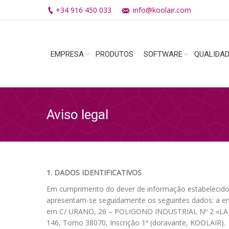
+34 916 450 033
info@koolair.com
EMPRESA
PRODUTOS
SOFTWARE
QUALIDA
Aviso legal
1. DADOS IDENTIFICATIVOS
Em cumprimento do dever de informação estabelecido n
apresentam-se seguidamente os seguintes dados: a em
em C/ URANO, 26 – POLIGONO INDUSTRIAL Nº 2 «LA F
146, Tomo 38070, Inscrição 1ª (doravante, KOOLAIR).