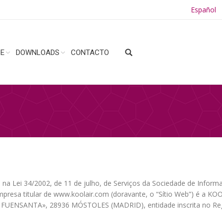
Español
DE
DOWNLOADS
CONTACTO
a Lei 34/2002, de 11 de julho, de Serviços da Sociedade de Informaç
presa titular de www.koolair.com (doravante, o “Sítio Web”) é a KO
UENSANTA», 28936 MÓSTOLES (MADRID), entidade inscrita no Regis