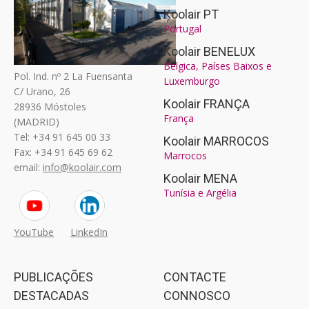
Koolair PT
Portugal
Koolair BENELUX
Bélgica, Países Baixos e
Pol. Ind. nº 2 La Fuensanta
Luxemburgo
C/ Urano, 26
Koolair FRANÇA
28936 Móstoles
França
(MADRID)
Tel: +34 91 645 00 33
Koolair MARROCOS
Fax: +34 91 645 69 62
Marrocos
email:
info@koolair.com
Koolair MENA
Tunísia e Argélia
YouTube
LinkedIn
PUBLICAÇÕES
CONTACTE
DESTACADAS
CONNOSCO