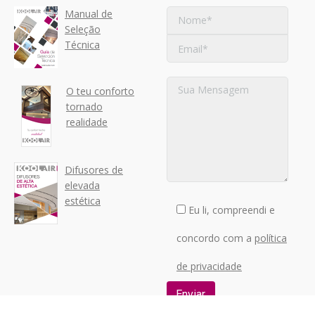
Manual de
Seleção
Técnica
O teu conforto
tornado
realidade
Difusores de
elevada
estética
Eu li, compreendi e
concordo com a
política
de privacidade