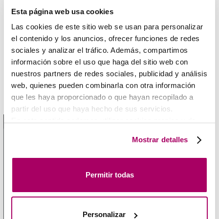
Esta página web usa cookies
www.koolair.com
Las cookies de este sitio web se usan para personalizar
el contenido y los anuncios, ofrecer funciones de redes
sociales y analizar el tráfico. Además, compartimos
Catálogo Série 40.3
información sobre el uso que haga del sitio web con
nuestros partners de redes sociales, publicidad y análisis
web, quienes pueden combinarla con otra información
que les haya proporcionado o que hayan recopilado a
Manual de Seleção Técnica
partir del uso que haya hecho de sus servicios.
En este sentido podemos utilizar cookies propias y de
1 / 1
terceros (ubicados en países cuya legislación no
Mostrar detalles
garantiza un nivel adecuado de protección de datos) para
registrar tus preferencias, analizar tu uso de la web y
mostrar publicidad personalizada a través del análisis de
Permitir todas
tu navegación. Para más más información consulta
nuestra
Política de Cookies
.
Personalizar