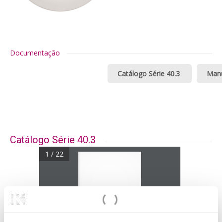
Documentação
Catálogo Série 40.3
Manu
Catálogo Série 40.3
1 / 22
série
40.3
Difusores rotacionais
de lâmina fixa