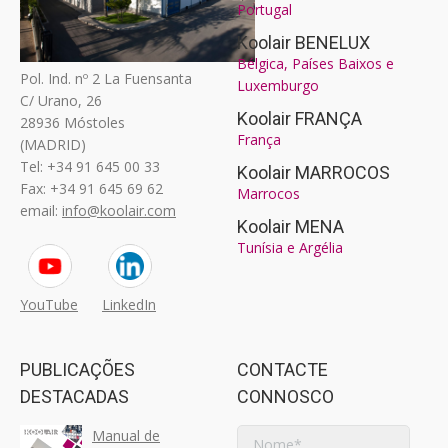
Portugal
Koolair BENELUX
Bélgica, Países Baixos e
Pol. Ind. nº 2 La Fuensanta
Luxemburgo
C/ Urano, 26
Koolair FRANÇA
28936 Móstoles
França
(MADRID)
Tel: +34 91 645 00 33
Koolair MARROCOS
Fax: +34 91 645 69 62
Marrocos
email:
info@koolair.com
Koolair MENA
Tunísia e Argélia
YouTube
LinkedIn
PUBLICAÇÕES
CONTACTE
DESTACADAS
CONNOSCO
Manual de