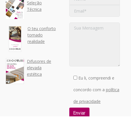
Seleção
Técnica
O teu conforto
tornado
realidade
Difusores de
elevada
estética
Eu li, compreendi e
concordo com a
política
de privacidade
Os seus dados serão
tratados pela KOOLAIR