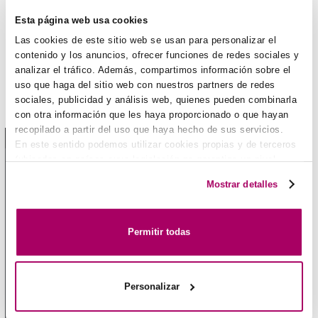
Esta página web usa cookies
Las cookies de este sitio web se usan para personalizar el
Catálogo Série 40.3
contenido y los anuncios, ofrecer funciones de redes sociales y
analizar el tráfico. Además, compartimos información sobre el
uso que haga del sitio web con nuestros partners de redes
sociales, publicidad y análisis web, quienes pueden combinarla
con otra información que les haya proporcionado o que hayan
Manual de Seleção Técnica
recopilado a partir del uso que haya hecho de sus servicios.
1 / 1
En este sentido podemos utilizar cookies propias y de terceros
(ubicados en países cuya legislación no garantiza un nivel
adecuado de protección de datos) para registrar tus
Mostrar detalles
preferencias, analizar tu uso de la web y mostrar publicidad
personalizada a través del análisis de tu navegación. Para
más más información consulta nuestra
Política de Cookies
.
Permitir todas
Personalizar