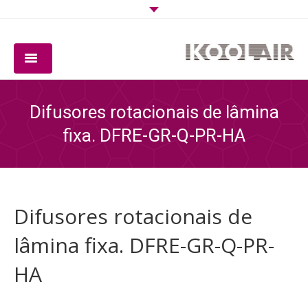
EMPRESA
Difusores rotacionais de lâmina
PRODUTOS
fixa. DFRE-GR-Q-PR-HA
SOFTWARE
QUALIDADE
Difusores rotacionais de
DOWNLOADS
lâmina fixa. DFRE-GR-Q-PR-
CONTACTO
HA