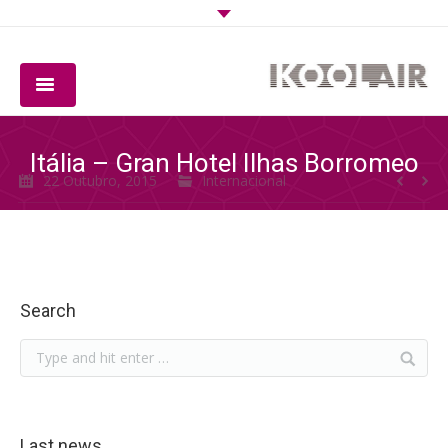
EMPRESA
Itália – Gran Hotel Ilhas Borromeo
22 Outubro, 2015
Internacional
PRODUTOS
SOFTWARE
QUALIDADE
Search
DOWNLOADS
CONTACTO
Last news