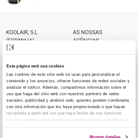
KOOLAIR, S.L.
AS NOSSAS
(ESPANHA)
AGÊNCIAS
Koolair A Europa
Central
Áustria, Suíça e Alemanha
Esta página web usa cookies
Koolair PT
Las cookies de este sitio web se usan para personalizar el
Portugal
contenido y los anuncios, ofrecer funciones de redes sociales y
analizar el tráfico. Además, compartimos información sobre el
Koolair BENELUX
uso que haga del sitio web con nuestros partners de redes
Bélgica, Países Baixos e
sociales, publicidad y análisis web, quienes pueden combinarla
Pol. Ind. nº 2 La Fuensanta
Luxemburgo
con otra información que les haya proporcionado o que hayan
C/ Urano, 26
recopilado a partir del uso que haya hecho de sus servicios.
Koolair FRANÇA
28936 Móstoles
En este sentido podemos utilizar cookies propias y de terceros
França
(MADRID)
(ubicados en países cuya legislación no garantiza un nivel
Tel: +34 91 645 00 33
Koolair MARROCOS
adecuado de protección de datos) para registrar tus
Fax: +34 91 645 69 62
Mostrar detalles