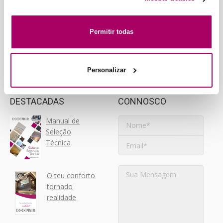
Marrocos
preferencias, analizar tu uso de la web y mostrar publicidad
email:
info@koolair.com
personalizada a través del análisis de tu navegación. Para
Koolair MENA
más más información consulta nuestra
Política de Cookies
.
Tunísia e Argélia
Permitir todas
YouTube
LinkedIn
Personalizar
PUBLICAÇÕES
CONTACTE
DESTACADAS
CONNOSCO
Manual de
Seleção
Técnica
O teu conforto
tornado
realidade