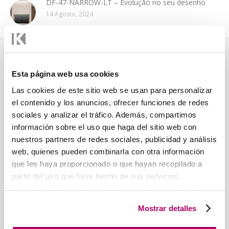
DF-47-NARROW-LT – Evolução no seu desenho
14 Agosto, 2024
KOOLAIR, S.L.
AS NOSSAS
Esta página web usa cookies
(ESPANHA)
AGÊNCIAS
Las cookies de este sitio web se usan para personalizar
el contenido y los anuncios, ofrecer funciones de redes
Koolair A Europa
Central
sociales y analizar el tráfico. Además, compartimos
Áustria, Suíça e Alemanha
información sobre el uso que haga del sitio web con
nuestros partners de redes sociales, publicidad y análisis
Koolair PT
web, quienes pueden combinarla con otra información
Portugal
que les haya proporcionado o que hayan recopilado a
Koolair BENELUX
partir del uso que haya hecho de sus servicios.
Bélgica, Países Baixos e
Pol. Ind. nº 2 La Fuensanta
En este sentido podemos utilizar cookies propias y de
Luxemburgo
C/ Urano, 26
terceros (ubicados en países cuya legislación no
Koolair FRANÇA
Mostrar detalles
28936 Móstoles
garantiza un nivel adecuado de protección de datos) para
França
(MADRID)
registrar tus preferencias, analizar tu uso de la web y