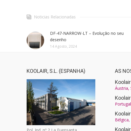
Noticias Relacionadas
DF-47-NARROW-LT – Evolução no seu
desenho
14 Agosto, 2024
KOOLAIR, S.L. (ESPANHA)
AS NO
Koolair
Áustria,
Koolai
Portugal
Koolai
Bélgica
Koolai
Pol. Ind. nº 2 La Fuensanta