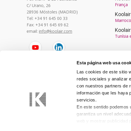
França
C/ Urano, 26
28936 Móstoles (MADRID)
Koola
Tel: +34 91 645 00 33
Marroco
Fax: +34 91 645 69 62
Koolai
email:
info@koolair.com
Tunísia 
YouTube
LinkedIn
Esta página web usa cook
Las cookies de este sitio 
redes sociales y analizar 
con nuestros partners de r
información que les haya 
servicios.
En este sentido podemos ut
garantiza un nivel adecuad
web y mostrar publicidad 
consulta nuestra
Política