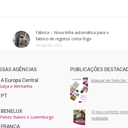
Fábrica – Nova linha automática para o
fabrico de registos corta-fogo
28 Agosto, 2023
SSAS AGÊNCIAS
PUBLICAÇÕES DESTACA
 A Europa Central
Manual de Seleção 
 Suíça e Alemanha
r PT
r BENELUX
O teu conforto tor
, Países Baixos e Luxemburgo
realidade
r FRANÇA