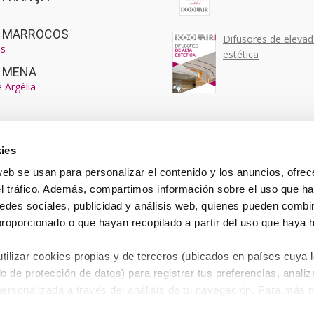
ir MARROCOS
Difusores de eleva
s
estética
r MENA
e Argélia
ies
web se usan para personalizar el contenido y los anuncios, ofrec
el tráfico. Además, compartimos información sobre el uso que ha
edes sociales, publicidad y análisis web, quienes pueden combin
proporcionado o que hayan recopilado a partir del uso que haya
ilizar cookies propias y de terceros (ubicados en países cuya l
o de protección de datos) para registrar tus preferencias, analiza
personalizada a través del análisis de tu navegación. Para más
 de Cookies
.