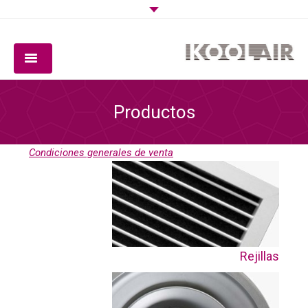
COMPAÑIA
Productos
PRODUCTOS
Condiciones generales de venta
SOFTWARE
CALIDAD
DESCARGAS
CONTACTO
Rejillas