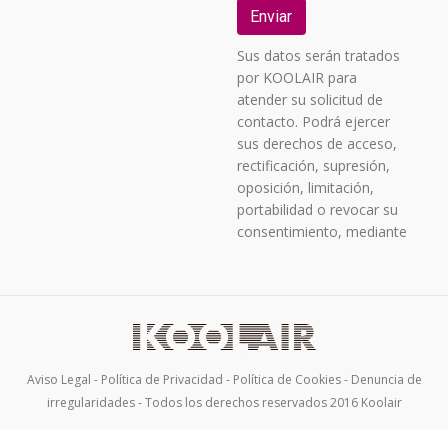
Sus datos serán tratados
por KOOLAIR para
atender su solicitud de
contacto. Podrá ejercer
sus derechos de acceso,
rectificación, supresión,
oposición, limitación,
portabilidad o revocar su
consentimiento, mediante
correo postal a C/
URANO, 26 – POLIGONO
INDUSTRIAL Nº 2 «LA
FUENSANTA», 28936
MÓSTOLES (MADRID),
acreditando su identidad,
Aviso Legal
-
Política de Privacidad
-
Política de Cookies
-
Denuncia de
identificándose como
irregularidades
- Todos los derechos reservados 2016 Koolair
usuario de la página de
contacto de KOOLAIR y