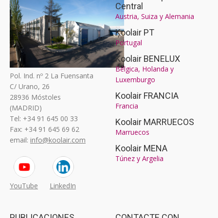
Central
Austria, Suiza y Alemania
Koolair PT
Portugal
Koolair BENELUX
Bélgica, Holanda y
Pol. Ind. nº 2 La Fuensanta
Luxemburgo
C/ Urano, 26
Koolair FRANCIA
28936 Móstoles
Francia
(MADRID)
Tel: +34 91 645 00 33
Koolair MARRUECOS
Fax: +34 91 645 69 62
Marruecos
email:
info@koolair.com
Koolair MENA
Túnez y Argelia
YouTube
LinkedIn
PUBLICACIONES
CONTACTE CON