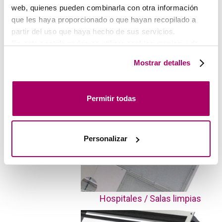
web, quienes pueden combinarla con otra información
que les haya proporcionado o que hayan recopilado a
partir del uso que haya hecho de sus servicios.
Aire / Agua
En este sentido podemos utilizar cookies propias y de
terceros (ubicados en países cuya legislación no
Mostrar detalles
garantiza un nivel adecuado de protección de datos) para
registrar tus preferencias, analizar tu uso de la web y
mostrar publicidad personalizada a través del análisis de
Permitir todas
tu navegación. Para más más información consulta
nuestra
Política de Cookies
.
Desplazamiento
Personalizar
Hospitales / Salas limpias