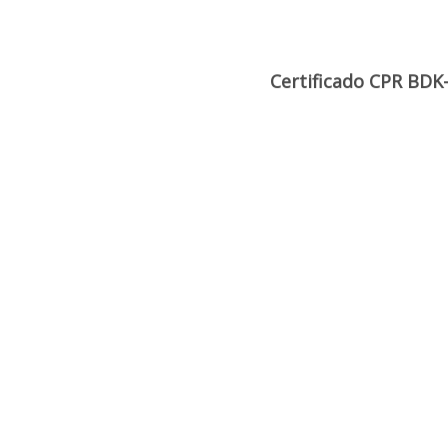
tificado DdP SCFR-GD
Certificado DdP SCF