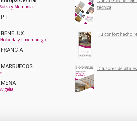
 Europa Central
Nueva Guía de sele
 Suiza y Alemania
técnica
r PT
r BENELUX
Tu confort hecho re
, Holanda y Luxemburgo
r FRANCIA
ir MARRUECOS
Difusores de alta es
os
r MENA
Argelia