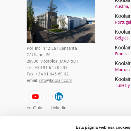
Koolair
Austria,
Koolai
Portugal
Koolai
Bélgica
Koolai
Pol. Ind. nº 2 La Fuensanta
Francia
C/ Urano, 26
28936 Móstoles (MADRID)
Koola
Tel: +34 91 645 00 33
Marruec
Fax: +34 91 645 69 62
Koolai
email:
info@koolair.com
Túnez y 
YouTube
LinkedIn
Esta página web usa cookies