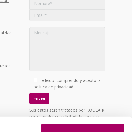
cción
alidad
tética
He leido, comprendo y acepto la
política de privacidad
Sus datos serán tratados por KOOLAIR
para atender su solicitud de contacto.
Podrá ejercer sus derechos de acceso,
rectificación, supresión, oposición,