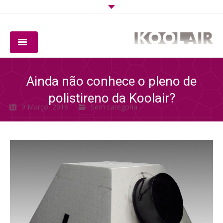
EMPRESA
Ainda não conhece o pleno de
PRODUTOS
polistireno da Koolair?
9 Março, 2016
Sem categoria
SOFTWARE
QUALIDADE
DOWNLOADS
CONTACTO