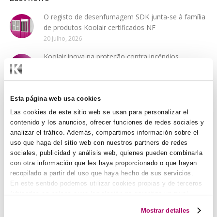
O registo de desenfumagem SDK junta-se à família
de produtos Koolair certificados NF
20 Julho, 2026
Koolair inova na proteção contra incêndios
23 Junho, 2026
Novos produtos
Esta página web usa cookies
15 Setembro, 2025
Las cookies de este sitio web se usan para personalizar el
contenido y los anuncios, ofrecer funciones de redes sociales y
Fábrica – Nova máquina de corte a laser
analizar el tráfico. Además, compartimos información sobre el
31 Março, 2025
uso que haga del sitio web con nuestros partners de redes
sociales, publicidad y análisis web, quienes pueden combinarla
con otra información que les haya proporcionado o que hayan
Novas famílias de produtos BIM – Revit
recopilado a partir del uso que haya hecho de sus servicios.
28 Janeiro, 2025
En este sentido podemos utilizar cookies propias y de terceros
(ubicados en países cuya legislación no garantiza un nivel
DF-47-NARROW-LT – Evolução no seu desenho
adecuado de protección de datos) para registrar tus
Mostrar detalles
14 Agosto, 2024
preferencias, analizar tu uso de la web y mostrar publicidad