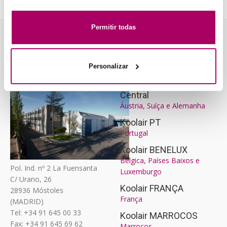
personalizada a través del análisis de tu navegación. Para
más más información consulta nuestra
Política de Cookies
.
Permitir todas
KOOLAIR, S.L.
AS NOSSAS
(ESPANHA)
AGÊNCIAS
Personalizar
Koolair A Europa
Central
Áustria, Suíça e Alemanha
Koolair PT
Portugal
Koolair BENELUX
Bélgica, Países Baixos e
Pol. Ind. nº 2 La Fuensanta
Luxemburgo
C/ Urano, 26
Koolair FRANÇA
28936 Móstoles
França
(MADRID)
Tel: +34 91 645 00 33
Koolair MARROCOS
Fax: +34 91 645 69 62
Marrocos