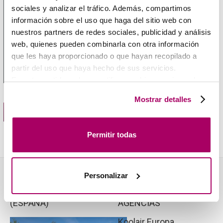
sociales y analizar el tráfico. Además, compartimos
información sobre el uso que haga del sitio web con
nuestros partners de redes sociales, publicidad y análisis
web, quienes pueden combinarla con otra información
que les haya proporcionado o que hayan recopilado a
partir del uso que haya hecho de sus servicios.
En este sentido podemos utilizar cookies propias y de
terceros (ubicados en países cuya legislación no
Mostrar detalles
garantiza un nivel adecuado de protección de datos) para
Guia de selección técnica
registrar tus preferencias, analizar tu uso de la web y
mostrar publicidad personalizada a través del análisis de
Permitir todas
tu navegación. Para más más información consulta
nuestra
Política de Cookies
.
Personalizar
KOOLAIR, S.L.
NUESTRAS
(ESPAÑA)
AGENCIAS
Koolair Europa