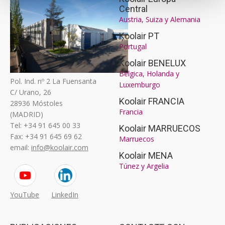
Central
Austria, Suiza y Alemania
Koolair PT
Portugal
Koolair BENELUX
Bélgica, Holanda y
Pol. Ind. nº 2 La Fuensanta
Luxemburgo
C/ Urano, 26
Koolair FRANCIA
28936 Móstoles
Francia
(MADRID)
Tel: +34 91 645 00 33
Koolair MARRUECOS
Fax: +34 91 645 69 62
Marruecos
email:
info@koolair.com
Koolair MENA
Túnez y Argelia
YouTube
LinkedIn