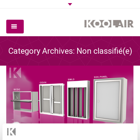
COMPAGNIE
Category Archives:
Non classifié(e)
PRODUITS
LOGICIEL
QUALITÉ
TÉLÉCHARGEMENTS
CONTACT