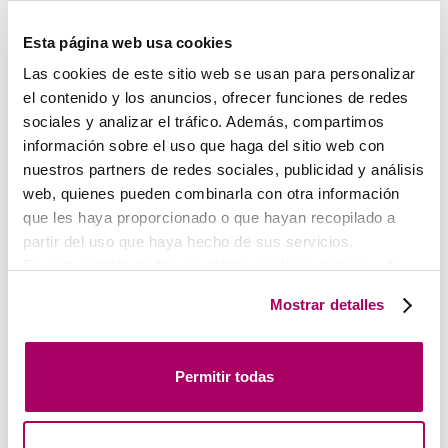
Le SDK rejoint la famille des produits
Esta página web usa cookies
Koolair certifiés NF
Las cookies de este sitio web se usan para personalizar
20 juillet, 2026
Non classifié(e)
By
koolair koolair
el contenido y los anuncios, ofrecer funciones de redes
sociales y analizar el tráfico. Además, compartimos
información sobre el uso que haga del sitio web con
nuestros partners de redes sociales, publicidad y análisis
web, quienes pueden combinarla con otra información
que les haya proporcionado o que hayan recopilado a
partir del uso que haya hecho de sus servicios.
En este sentido podemos utilizar cookies propias y de
terceros (ubicados en países cuya legislación no
Mostrar detalles
garantiza un nivel adecuado de protección de datos) para
registrar tus preferencias, analizar tu uso de la web y
mostrar publicidad personalizada a través del análisis de
Permitir todas
tu navegación. Para más más información consulta
Koolair innove en protection incendie
nuestra
Política de Cookies
.
23 juin, 2026