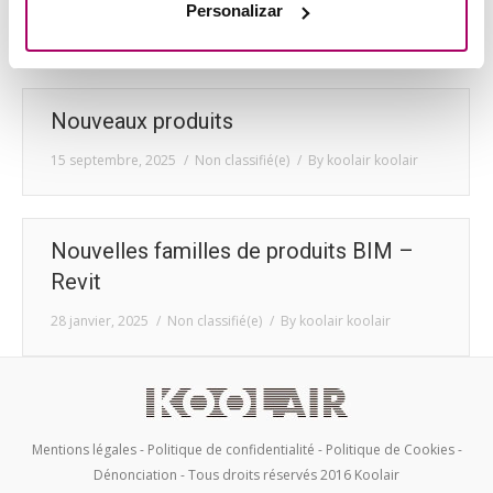
Noticias Koolair
,
Non classifié(e)
,
Noticias Koolair
Personalizar
By
koolair koolair
Nouveaux produits
15 septembre, 2025
Non classifié(e)
By
koolair koolair
Nouvelles familles de produits BIM –
Revit
28 janvier, 2025
Non classifié(e)
By
koolair koolair
Mentions légales
-
Politique de confidentialité
-
Politique de Cookies
-
Dénonciation
- Tous droits réservés 2016 Koolair