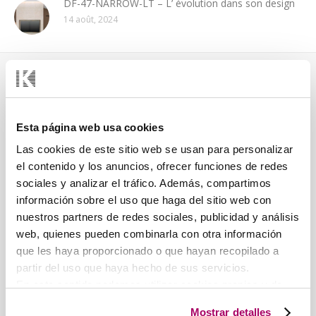
DF-47-NARROW-LT – L’ évolution dans son design
14 août, 2024
KOOLAIR, S.L.
NOS AGENCES
(ESPAGNE)
Koolair Europe
Esta página web usa cookies
Centrale
Las cookies de este sitio web se usan para personalizar
Autriche, Suisse et
el contenido y los anuncios, ofrecer funciones de redes
l'Allemagne
sociales y analizar el tráfico. Además, compartimos
Koolair PT
información sobre el uso que haga del sitio web con
Portugal
nuestros partners de redes sociales, publicidad y análisis
Koolair BENELUX
web, quienes pueden combinarla con otra información
Belgique, Pays-Bas et
que les haya proporcionado o que hayan recopilado a
Pol. Ind. nº 2 La Fuensanta
Luxembourg
partir del uso que haya hecho de sus servicios.
C/ Urano, 26
Koolair FRANCE
En este sentido podemos utilizar cookies propias y de
28936 Móstoles
France
terceros (ubicados en países cuya legislación no
(MADRID)
Mostrar detalles