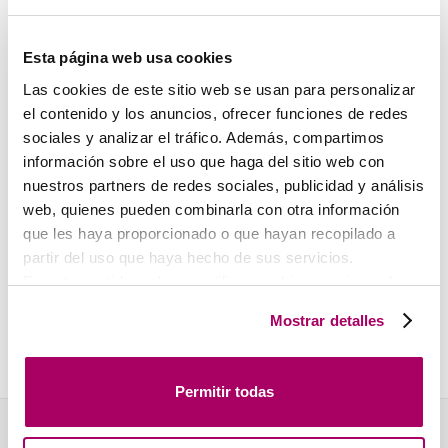
Grilles de reprise porte-filtre. KRH
Esta página web usa cookies
Las cookies de este sitio web se usan para personalizar
el contenido y los anuncios, ofrecer funciones de redes
sociales y analizar el tráfico. Además, compartimos
información sobre el uso que haga del sitio web con
nuestros partners de redes sociales, publicidad y análisis
web, quienes pueden combinarla con otra información
que les haya proporcionado o que hayan recopilado a
Dispositif de contrôle du colmatage du filtre.
partir del uso que haya hecho de sus servicios.
KOOLED
En este sentido podemos utilizar cookies propias y de
terceros (ubicados en países cuya legislación no
Mostrar detalles
garantiza un nivel adecuado de protección de datos) para
registrar tus preferencias, analizar tu uso de la web y
mostrar publicidad personalizada a través del análisis de
Permitir todas
tu navegación. Para más más información consulta
nuestra
Política de Cookies
.