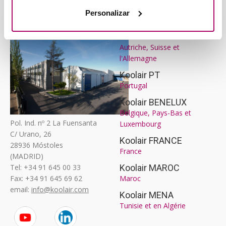
KOOLAIR, S.L.
NOS AGENCES
Personalizar
(ESPAGNE)
Koolair Europe
Centrale
Autriche, Suisse et
l'Allemagne
Koolair PT
Portugal
Koolair BENELUX
Belgique, Pays-Bas et
Pol. Ind. nº 2 La Fuensanta
Luxembourg
C/ Urano, 26
Koolair FRANCE
28936 Móstoles
France
(MADRID)
Tel: +34 91 645 00 33
Koolair MAROC
Fax: +34 91 645 69 62
Maroc
email:
info@koolair.com
Koolair MENA
Tunisie et en Algérie