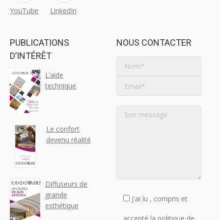
YouTube
LinkedIn
PUBLICATIONS
NOUS CONTACTER
D’INTÉRÊT
L’aide
technique
Le confort
devenu réalité
Diffuseurs de
grande
J'ai lu , compris et
esthétique
accepté la
politique de