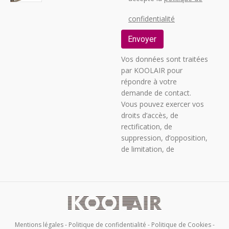
confidentialité
Vos données sont traitées
par KOOLAIR pour
répondre à votre
demande de contact.
Vous pouvez exercer vos
droits d’accès, de
rectification, de
suppression, d’opposition,
de limitation, de
transférabilité ou de
révocation de votre
consentement en
envoyant un courrier
postal à C/ URANO, 26 –
POLIGONO INDUSTRIAL
Mentions légales
-
Politique de confidentialité
-
Politique de Cookies
-
NO 2 « LA FUENSANTA »,