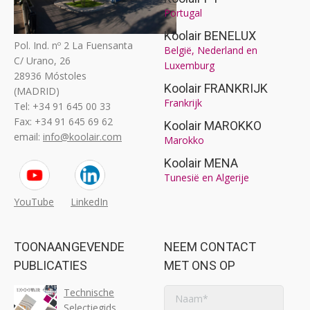
Portugal
Koolair BENELUX
Pol. Ind. nº 2 La Fuensanta
België, Nederland en
C/ Urano, 26
Luxemburg
28936 Móstoles
Koolair FRANKRIJK
(MADRID)
Frankrijk
Tel: +34 91 645 00 33
Fax: +34 91 645 69 62
Koolair MAROKKO
email:
info@koolair.com
Marokko
Koolair MENA
Tunesië en Algerije
YouTube
LinkedIn
TOONAANGEVENDE
NEEM CONTACT
PUBLICATIES
MET ONS OP
Technische
Selectiegids