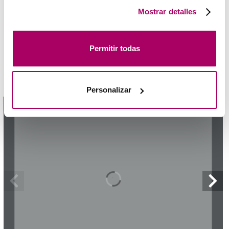
terceros (ubicados en países cuya legislación no
Mostrar detalles
garantiza un nivel adecuado de protección de datos) para
registrar tus preferencias, analizar tu uso de la web y
Catalogus Serie 90
mostrar publicidad personalizada a través del análisis de
Permitir todas
tu navegación. Para más más información consulta
nuestra
Política de Cookies
.
Technische gids
Personalizar
1 / 4