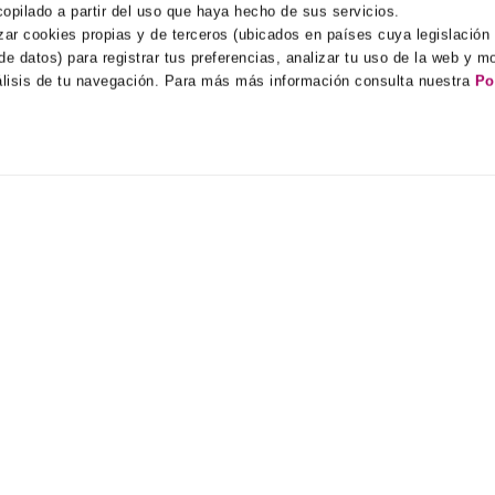
opilado a partir del uso que haya hecho de sus servicios.
zar cookies propias y de terceros (ubicados en países cuya legislación
e datos) para registrar tus preferencias, analizar tu uso de la web y mo
álisis de tu navegación. Para más más información consulta nuestra
Po
AGENTSCHAPPEN
TOONAANGEVENDE
PUBLICATIES
r Centraal Europa
jk, Zwitserland en Duitsland
Technische Selectie
r PT
r BENELUX