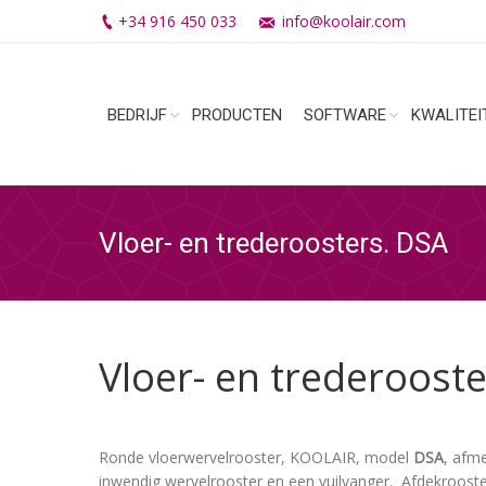
+34 916 450 033
info@koolair.com
BEDRIJF
PRODUCTEN
SOFTWARE
KWALITEI
Vloer- en trederoosters. DSA
Vloer- en trederoost
Ronde vloerwervelrooster, KOOLAIR, model
DSA
, afm
inwendig wervelrooster en een vuilvanger. Afdekrooster