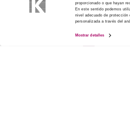
proporcionado o que hayan rec
En este sentido podemos utili
nivel adecuado de protección d
personalizada a través del an
Mostrar detalles
Technische gids
KOOLAIR, S.L. (SPANJE)
ONZE 
Koolai
Oostenri
Koolai
Portugal
Koolai