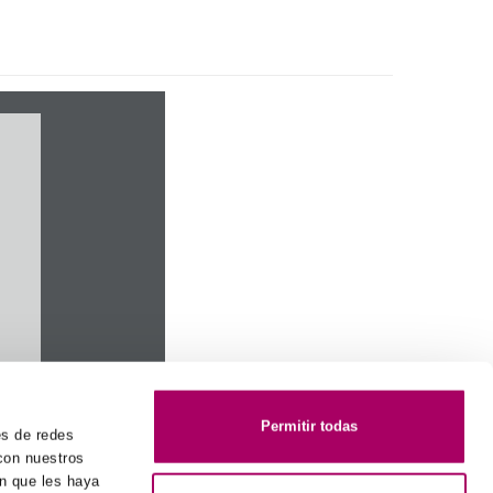
Permitir todas
es de redes
 con nuestros
ón que les haya