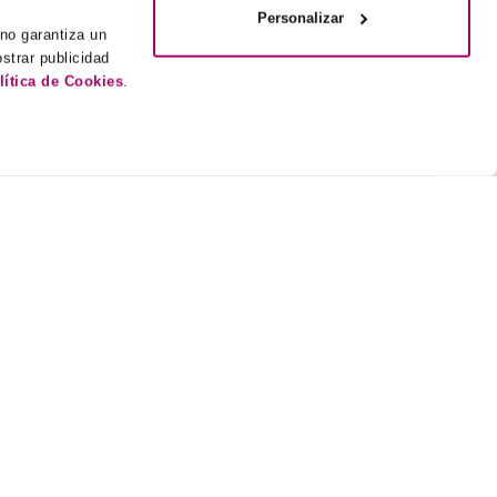
Personalizar
 no garantiza un
strar publicidad
lítica de Cookies
.
NEEM CONTACT MET ONS OP
gids