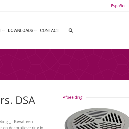
Español
T
DOWNLOADS
CONTACT
ers. DSA
Afbeelding
eting _. Bevat een
 en decoratieve ring in