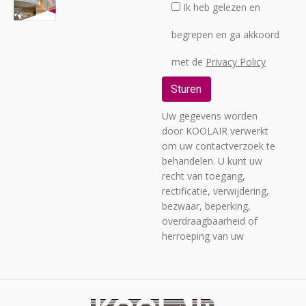
Ik heb gelezen en
begrepen en ga akkoord
met de
Privacy Policy
Uw gegevens worden
door KOOLAIR verwerkt
om uw contactverzoek te
behandelen. U kunt uw
recht van toegang,
rectificatie, verwijdering,
bezwaar, beperking,
overdraagbaarheid of
herroeping van uw
toestemming uitoefenen
per brief gericht aan C/
URANO, 26 - POLIGONO
INDUSTRIAL Nº 2 "LA