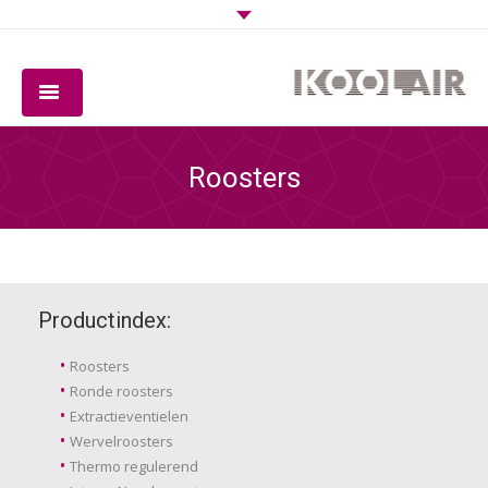
BEDRIJF
Roosters
PRODUCTEN
SOFTWARE
KWALITEIT
Productindex:
DOWNLOADS
Roosters
Ronde roosters
CONTACT
Extractieventielen
Wervelroosters
Thermo regulerend