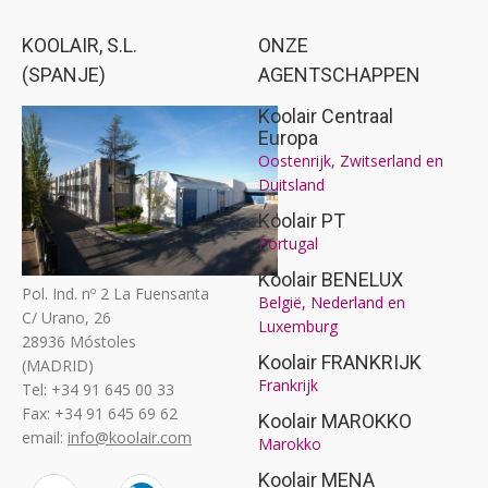
KOOLAIR, S.L.
ONZE
(SPANJE)
AGENTSCHAPPEN
Koolair Centraal
Europa
Oostenrijk, Zwitserland en
Duitsland
Koolair PT
Portugal
Koolair BENELUX
Pol. Ind. nº 2 La Fuensanta
België, Nederland en
C/ Urano, 26
Luxemburg
28936 Móstoles
Koolair FRANKRIJK
(MADRID)
Frankrijk
Tel: +34 91 645 00 33
Fax: +34 91 645 69 62
Koolair MAROKKO
email:
info@koolair.com
Marokko
Koolair MENA