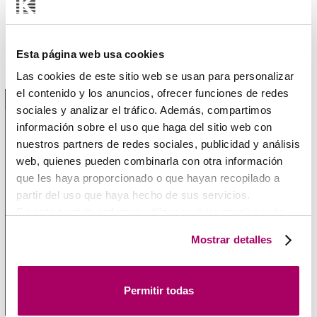
Esta página web usa cookies
Guia de selección técnica
Las cookies de este sitio web se usan para personalizar
el contenido y los anuncios, ofrecer funciones de redes
1 / 1
sociales y analizar el tráfico. Además, compartimos
información sobre el uso que haga del sitio web con
nuestros partners de redes sociales, publicidad y análisis
web, quienes pueden combinarla con otra información
que les haya proporcionado o que hayan recopilado a
partir del uso que haya hecho de sus servicios.
En este sentido podemos utilizar cookies propias y de
terceros (ubicados en países cuya legislación no
Mostrar detalles
garantiza un nivel adecuado de protección de datos) para
registrar tus preferencias, analizar tu uso de la web y
mostrar publicidad personalizada a través del análisis de
Permitir todas
tu navegación. Para más más información consulta
nuestra
Política de Cookies
.