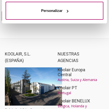
Personalizar
Guia de selección técnica
KOOLAIR, S.L.
NUESTRAS
(ESPAÑA)
AGENCIAS
Koolair Europa
Central
Austria, Suiza y Alemania
Koolair PT
Portugal
Koolair BENELUX
Bélgica, Holanda y