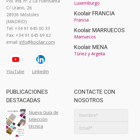
Pol. Ind. nº 2 La Fuensanta
Luxemburgo
C/ Urano, 26
Koolair FRANCIA
28936 Móstoles
Francia
(MADRID)
Tel: +34 91 645 00 33
Koolair MARRUECOS
Fax: +34 91 645 69 62
Marruecos
email:
info@koolair.com
Koolair MENA
Túnez y Argelia
YouTube
LinkedIn
PUBLICACIONES
CONTACTE CON
DESTACADAS
NOSOTROS
Nueva Guía de
selección
técnica