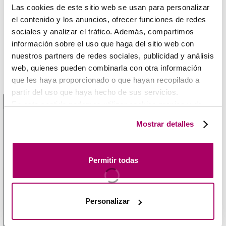
Las cookies de este sitio web se usan para personalizar
el contenido y los anuncios, ofrecer funciones de redes
Catálogo PAK
sociales y analizar el tráfico. Además, compartimos
información sobre el uso que haga del sitio web con
nuestros partners de redes sociales, publicidad y análisis
web, quienes pueden combinarla con otra información
que les haya proporcionado o que hayan recopilado a
Guia de selección técnica
partir del uso que haya hecho de sus servicios.
1 / 2
En este sentido podemos utilizar cookies propias y de
terceros (ubicados en países cuya legislación no
Mostrar detalles
garantiza un nivel adecuado de protección de datos) para
registrar tus preferencias, analizar tu uso de la web y
mostrar publicidad personalizada a través del análisis de
Permitir todas
tu navegación. Para más más información consulta
nuestra
Política de Cookies
.
Personalizar