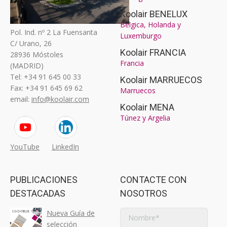
Koolair BENELUX
Bélgica, Holanda y
Pol. Ind. nº 2 La Fuensanta
Luxemburgo
C/ Urano, 26
Koolair FRANCIA
28936 Móstoles
Francia
(MADRID)
Tel: +34 91 645 00 33
Koolair MARRUECOS
Fax: +34 91 645 69 62
Marruecos
email:
info@koolair.com
Koolair MENA
Túnez y Argelia
YouTube
LinkedIn
PUBLICACIONES
CONTACTE CON
DESTACADAS
NOSOTROS
Nueva Guía de
selección