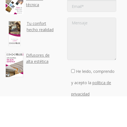
técnica
Tu confort
hecho realidad
Difusores de
alta estética
He leido, comprendo
y acepto la
política de
privacidad
Sus datos serán tratados
por KOOLAIR para