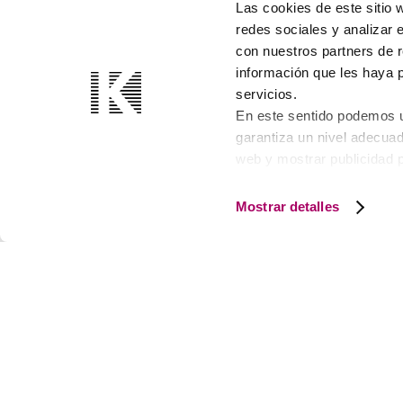
Las cookies de este sitio 
redes sociales y analizar 
con nuestros partners de r
información que les haya 
servicios.
En este sentido podemos ut
garantiza un nivel adecuad
web y mostrar publicidad 
consulta nuestra
Política
Technical guide
Mostrar detalles
KOOLAIR, S.L. (SPAIN)
OUR A
Koolai
Austria,
Koolai