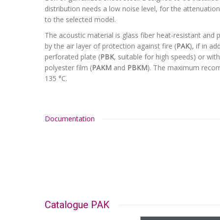
distribution needs a low noise level, for the attenuatio
to the selected model.
The acoustic material is glass fiber heat-resistant and
by the air layer of protection against fire (
PAK
), if in a
perforated plate (
PBK
, suitable for high speeds) or wit
polyester film (
PAKM
and
PBKM
). The maximum reco
135 °C.
Documentation
Catalogue PAK