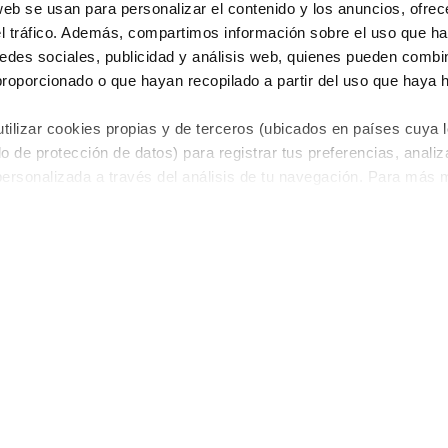
web se usan para personalizar el contenido y los anuncios, ofrec
el tráfico. Además, compartimos información sobre el uso que ha
edes sociales, publicidad y análisis web, quienes pueden combin
proporcionado o que hayan recopilado a partir del uso que haya
ilizar cookies propias y de terceros (ubicados en países cuya l
o de protección de datos) para registrar tus preferencias, analiza
personalizada a través del análisis de tu navegación. Para más
 de Cookies
.
GENCIES
FEATURED PUBLICATION
r Central Europe
New selection guid
 Switzerland and Germany
r PT