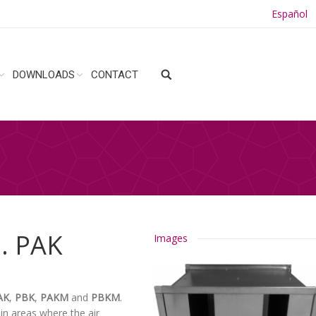
Español
DOWNLOADS
CONTACT
s. PAK
Images
AK
,
PBK
,
PAKM
and
PBKM
.
 in areas where the air