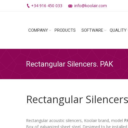
+34 916 450 033
info@koolair.com
COMPANY
PRODUCTS
SOFTWARE
QUALITY
Rectangular Silencers. PAK
Rectangular Silencer
Rectangular acoustic silencers, Koolair brand, model
P
Box of galvanized sheet steel. Designed to be installed