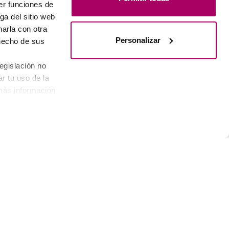
er funciones de
ga del sitio web
arla con otra
Personalizar
 hecho de sus
egislación no
r tu uso de la
 más información
S
CONTACT WITH US
e