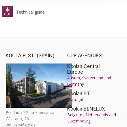
Technical guide
KOOLAIR, S.L. (SPAIN)
OUR AGENCIES
Koolair Central
Europe
Austria, Switzerland and
Germany
Koolair PT
Portugal
Koolair BENELUX
Pol. Ind. nº 2 La Fuensanta
Belgium , Netherlands and
C/ Urano, 26
Luxembourg
28936 Móstoles