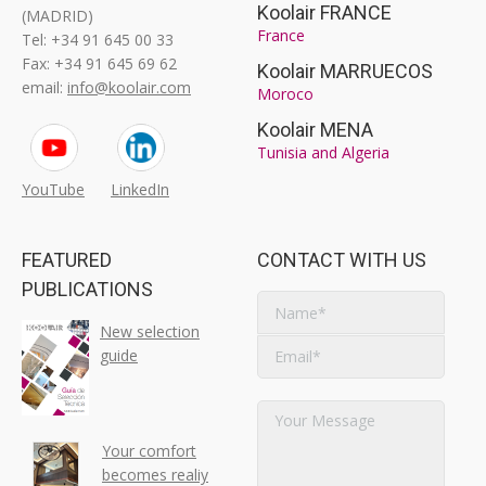
Koolair FRANCE
(MADRID)
France
Tel: +34 91 645 00 33
Fax: +34 91 645 69 62
Koolair MARRUECOS
email:
info@koolair.com
Moroco
Koolair MENA
Tunisia and Algeria
YouTube
LinkedIn
FEATURED
CONTACT WITH US
PUBLICATIONS
New selection
guide
Your comfort
becomes realiy