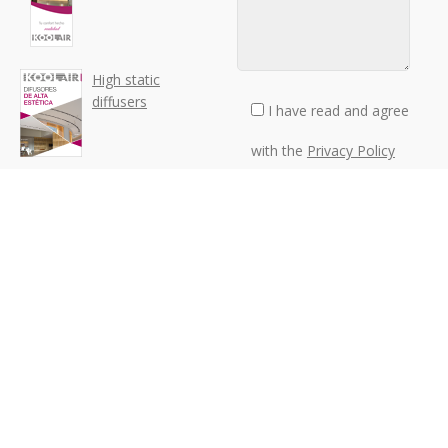
High static
diffusers
I have read and agree
with the
Privacy Policy
Your data will be
processed by KOOLAIR to
deal with your contact
request. You may exercise
your rights of access,
rectification, deletion,
opposition, limitation of
processing, portability or
revocation of your
consent by sending a