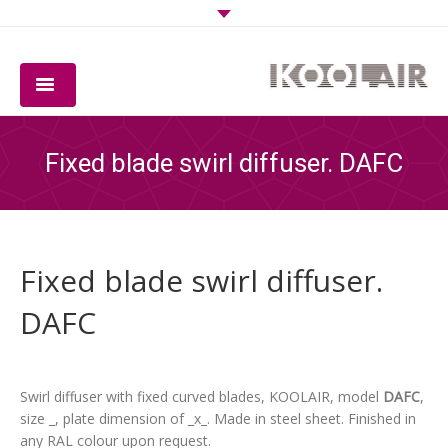
COMPANY
Fixed blade swirl diffuser. DAFC
PRODUCTS
SOFTWARE
Fixed blade swirl diffuser.
QUALITY
DAFC
DOWNLOADS
CONTACT
Swirl diffuser with fixed curved blades, KOOLAIR, model
DAFC
,
size _, plate dimension of _x_. Made in steel sheet. Finished in
any RAL colour upon request.