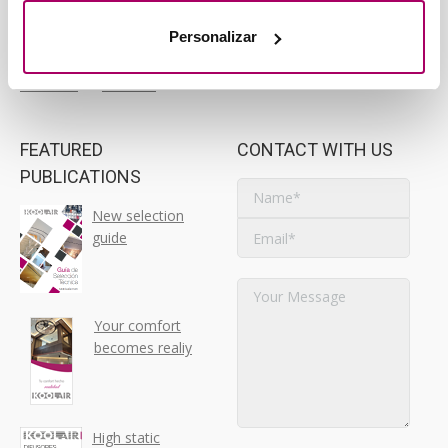
Koolair MENA
Personalizar
Tunisia and Algeria
YouTube
LinkedIn
FEATURED
CONTACT WITH US
PUBLICATIONS
New selection
guide
Your comfort
becomes realiy
High static