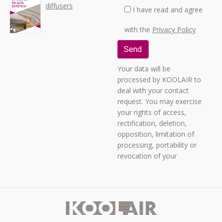
diffusers
I have read and agree
with the
Privacy Policy
Your data will be
processed by KOOLAIR to
deal with your contact
request. You may exercise
your rights of access,
rectification, deletion,
opposition, limitation of
processing, portability or
revocation of your
consent by sending a
letter to C/ URANO, 26 -
POLIGONO INDUSTRIAL
No. 2 “LA FUENSANTA”,
28936 MÓSTOLES
(MADRID), providing