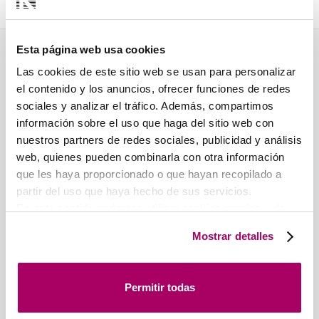
Esta página web usa cookies
Las cookies de este sitio web se usan para personalizar
KOOLAIR, S.L. (SPAIN)
OUR AGENCIES
el contenido y los anuncios, ofrecer funciones de redes
Koolair Central
sociales y analizar el tráfico. Además, compartimos
Europe
información sobre el uso que haga del sitio web con
Austria, Switzerland and
nuestros partners de redes sociales, publicidad y análisis
Germany
web, quienes pueden combinarla con otra información
Koolair PT
que les haya proporcionado o que hayan recopilado a
Portugal
partir del uso que haya hecho de sus servicios.
Koolair BENELUX
En este sentido podemos utilizar cookies propias y de
Pol. Ind. nº 2 La Fuensanta
Belgium , Netherlands and
terceros (ubicados en países cuya legislación no
C/ Urano, 26
Mostrar detalles
Luxembourg
garantiza un nivel adecuado de protección de datos) para
28936 Móstoles
registrar tus preferencias, analizar tu uso de la web y
Koolair FRANCE
(MADRID)
mostrar publicidad personalizada a través del análisis de
France
Tel: +34 91 645 00 33
Permitir todas
tu navegación. Para más más información consulta
Fax: +34 91 645 69 62
Koolair MARRUECOS
nuestra
Política de Cookies
.
email:
info@koolair.com
Moroco