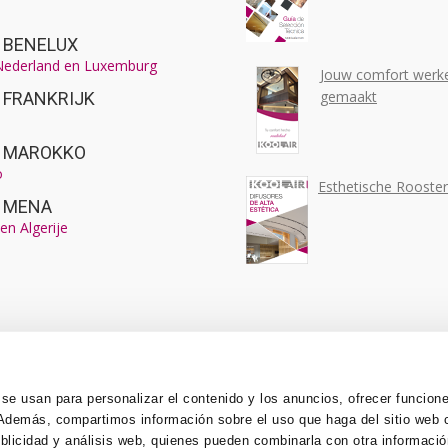
r BENELUX
 Nederland en Luxemburg
Jouw comfort werke
gemaakt
r FRANKRIJK
ir MAROKKO
o
Esthetische Rooste
r MENA
en Algerije
 se usan para personalizar el contenido y los anuncios, ofrecer funcion
o. Además, compartimos información sobre el uso que haga del sitio web
ublicidad y análisis web, quienes pueden combinarla con otra informaci