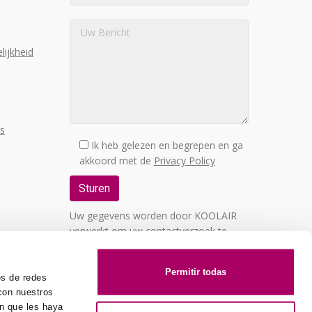
lijkheid
rs
Ik heb gelezen en begrepen en ga
akkoord met de
Privacy Policy
Uw gegevens worden door KOOLAIR
verwerkt om uw contactverzoek te
behandelen. U kunt uw recht van
toegang, rectificatie, verwijdering,
Permitir todas
bezwaar, beperking, overdraagbaarheid
es de redes
of herroeping van uw toestemming
 con nuestros
uitoefenen per brief gericht aan C/
ón que les haya