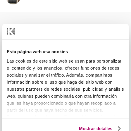
KOOLAIR, S.L.
ONZE
(SPANJE)
AGENTSCHAPPEN
Koolair Centraal
Esta página web usa cookies
Europa
Las cookies de este sitio web se usan para personalizar
Oostenrijk, Zwitserland en
Duitsland
el contenido y los anuncios, ofrecer funciones de redes
sociales y analizar el tráfico. Además, compartimos
Koolair PT
información sobre el uso que haga del sitio web con
Portugal
nuestros partners de redes sociales, publicidad y análisis
Koolair BENELUX
web, quienes pueden combinarla con otra información
Pol. Ind. nº 2 La Fuensanta
België, Nederland en
que les haya proporcionado o que hayan recopilado a
C/ Urano, 26
Luxemburg
partir del uso que haya hecho de sus servicios.
28936 Móstoles
Koolair FRANKRIJK
(MADRID)
En este sentido podemos utilizar cookies propias y de
Frankrijk
Tel: +34 91 645 00 33
terceros (ubicados en países cuya legislación no
Mostrar detalles
Fax: +34 91 645 69 62