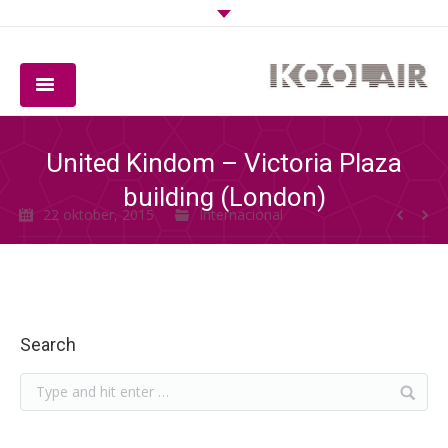
BEDRIJF
United Kindom – Victoria Plaza
PRODUCTEN
building (London)
22 oktober, 2015
Internacional
SOFTWARE
KWALITEIT
DOWNLOADS
Search
CONTACT