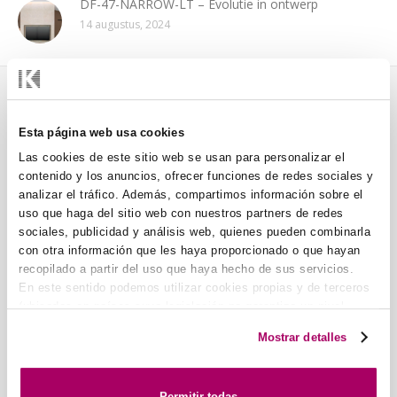
DF-47-NARROW-LT – Evolutie in ontwerp
14 augustus, 2024
KOOLAIR, S.L.
ONZE
Esta página web usa cookies
(SPANJE)
AGENTSCHAPPEN
Las cookies de este sitio web se usan para personalizar el
contenido y los anuncios, ofrecer funciones de redes sociales y
Koolair Centraal
analizar el tráfico. Además, compartimos información sobre el
Europa
uso que haga del sitio web con nuestros partners de redes
Oostenrijk, Zwitserland en
sociales, publicidad y análisis web, quienes pueden combinarla
Duitsland
con otra información que les haya proporcionado o que hayan
Koolair PT
recopilado a partir del uso que haya hecho de sus servicios.
Portugal
En este sentido podemos utilizar cookies propias y de terceros
(ubicados en países cuya legislación no garantiza un nivel
Koolair BENELUX
Pol. Ind. nº 2 La Fuensanta
adecuado de protección de datos) para registrar tus
België, Nederland en
Mostrar detalles
C/ Urano, 26
preferencias, analizar tu uso de la web y mostrar publicidad
Luxemburg
personalizada a través del análisis de tu navegación. Para
28936 Móstoles
Koolair FRANKRIJK
más más información consulta nuestra
Política de Cookies
.
(MADRID)
Permitir todas