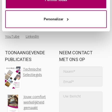
Frankrijk
Tel: +34 91 645 00 33
Fax: +34 91 645 69 62
Koolair MAROKKO
email:
info@koolair.com
Marokko
Personalizar
Koolair MENA
Tunesië en Algerije
YouTube
LinkedIn
TOONAANGEVENDE
NEEM CONTACT
PUBLICATIES
MET ONS OP
Technische
Selectiegids
Jouw comfort
werkelijkheid
gemaakt