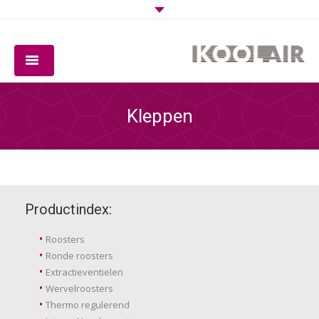
BEDRIJF
Kleppen
PRODUCTEN
SOFTWARE
KWALITEIT
Productindex:
DOWNLOADS
Roosters
Ronde roosters
CONTACT
Extractieventielen
Wervelroosters
Thermo regulerend