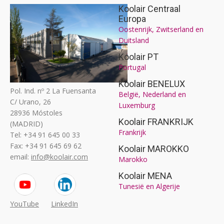
Koolair Centraal
Europa
Oostenrijk, Zwitserland en
Duitsland
Koolair PT
Portugal
Koolair BENELUX
Pol. Ind. nº 2 La Fuensanta
België, Nederland en
C/ Urano, 26
Luxemburg
28936 Móstoles
Koolair FRANKRIJK
(MADRID)
Frankrijk
Tel: +34 91 645 00 33
Fax: +34 91 645 69 62
Koolair MAROKKO
email:
info@koolair.com
Marokko
Koolair MENA
Tunesië en Algerije
YouTube
LinkedIn