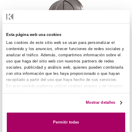
Esta página web usa cookies
Las cookies de este sitio web se usan para personalizar el
Ronde overdrukklep. CSP-C
contenido y los anuncios, ofrecer funciones de redes sociales y
analizar el tráfico. Además, compartimos información sobre el
uso que haga del sitio web con nuestros partners de redes
sociales, publicidad y análisis web, quienes pueden combinarla
con otra información que les haya proporcionado o que hayan
recopilado a partir del uso que haya hecho de sus servicios.
En este sentido podemos utilizar cookies propias y de terceros
(ubicados en países cuya legislación no garantiza un nivel
adecuado de protección de datos) para registrar tus
Mostrar detalles
preferencias, analizar tu uso de la web y mostrar publicidad
Terugslagklep of overdrukklep. AR-200
personalizada a través del análisis de tu navegación. Para
más más información consulta nuestra
Política de Cookies
.
Permitir todas