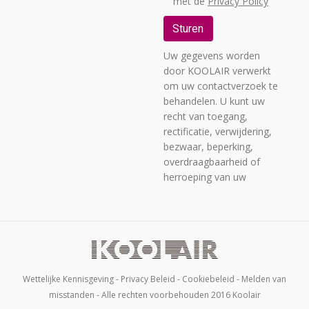
met de
Privacy Policy
Uw gegevens worden
door KOOLAIR verwerkt
om uw contactverzoek te
behandelen. U kunt uw
recht van toegang,
rectificatie, verwijdering,
bezwaar, beperking,
overdraagbaarheid of
herroeping van uw
toestemming uitoefenen
per brief gericht aan C/
URANO, 26 - POLIGONO
INDUSTRIAL Nº 2 "LA
FUENSANTA", 28936
MÓSTOLES (MADRID),
Wettelijke Kennisgeving
-
Privacy Beleid
-
Cookiebeleid
-
Melden van
samen met een
misstanden
- Alle rechten voorbehouden 2016 Koolair
identificatiebewijs, bewijs