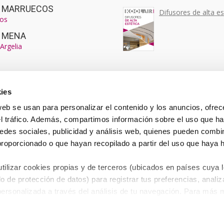
ir MARRUECOS
Difusores de alta es
os
r MENA
Argelia
ies
web se usan para personalizar el contenido y los anuncios, ofrec
el tráfico. Además, compartimos información sobre el uso que ha
edes sociales, publicidad y análisis web, quienes pueden combin
proporcionado o que hayan recopilado a partir del uso que haya
ilizar cookies propias y de terceros (ubicados en países cuya l
o de protección de datos) para registrar tus preferencias, analiza
personalizada a través del análisis de tu navegación. Para más
 de Cookies
.
Aviso Legal
-
Política de Privacidad
-
Política de Cookies
-
Denuncia de 