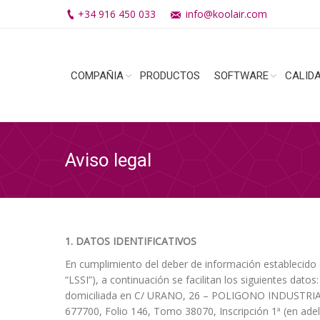
+34 916 450 033
info@koolair.com
COMPAÑIA
PRODUCTOS
SOFTWARE
CALID
Aviso legal
1.
DATOS IDENTIFICATIVOS
En cumplimiento del deber de información establecido e
“LSSI”), a continuación se facilitan los siguientes dat
domiciliada en C/ URANO, 26 – POLIGONO INDUSTRIAL 
677700, Folio 146, Tomo 38070, Inscripción 1ª (en ade