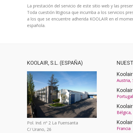
La prestación del servicio de este sitio web y las prese
Toda cuestión litigiosa que incumba a los servicios pr
a los que se encuentre adherida KOOLAIR en el momento
española.
KOOLAIR, S.L. (ESPAÑA)
NUEST
Koolair
Austria,
Koolai
Portugal
Koolai
Bélgica
Koolai
Pol. Ind. nº 2 La Fuensanta
Francia
C/ Urano, 26