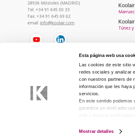
28936 Móstoles (MADRID)
Koola
Tel: +34 91 645 00 33
Marruec
Fax: +34 91 645 69 62
Koolai
email:
info@koolair.com
Túnez y 
YouTube
LinkedIn
Esta página web usa cook
Las cookies de este sitio 
redes sociales y analizar 
con nuestros partners de r
información que les haya 
servicios.
En este sentido podemos ut
garantiza un nivel adecuad
web y mostrar publicidad 
consulta nuestra
Política
Mostrar detalles