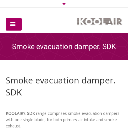
COMPANY
Smoke evacuation damper. SDK
PRODUCTS
SOFTWARE
Smoke evacuation damper.
QUALITY
SDK
DOWNLOADS
CONTACT
KOOLAIR
’s
SDK
range comprises smoke evacuation dampers
with one single blade, for both primary air intake and smoke
exhaust.