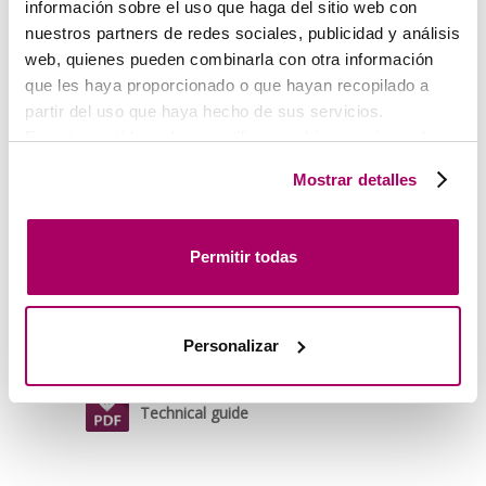
Catalogue SDK
información sobre el uso que haga del sitio web con
nuestros partners de redes sociales, publicidad y análisis
web, quienes pueden combinarla con otra información
que les haya proporcionado o que hayan recopilado a
partir del uso que haya hecho de sus servicios.
Technical guide
En este sentido podemos utilizar cookies propias y de
1 / 1
terceros (ubicados en países cuya legislación no
Mostrar detalles
garantiza un nivel adecuado de protección de datos) para
registrar tus preferencias, analizar tu uso de la web y
mostrar publicidad personalizada a través del análisis de
Permitir todas
tu navegación. Para más más información consulta
nuestra
Política de Cookies
.
Personalizar
Technical guide