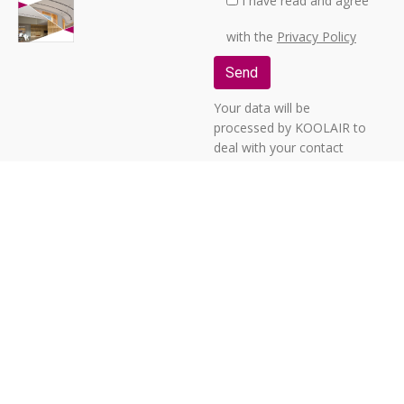
I have read and agree
with the
Privacy Policy
Your data will be
processed by KOOLAIR to
deal with your contact
request. You may exercise
your rights of access,
rectification, deletion,
opposition, limitation of
processing, portability or
revocation of your
consent by sending a
letter to C/ URANO, 26 -
POLIGONO INDUSTRIAL
No. 2 “LA FUENSANTA”,
28936 MÓSTOLES
(MADRID), providing
Legal Notice
-
Privacy Policy
-
Cookies Policy
-
Whistleblowing
-