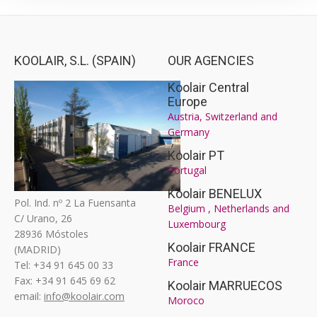
KOOLAIR, S.L. (SPAIN)
OUR AGENCIES
Koolair Central
Europe
Austria, Switzerland and
Germany
Koolair PT
Portugal
Koolair BENELUX
Pol. Ind. nº 2 La Fuensanta
Belgium , Netherlands and
C/ Urano, 26
Luxembourg
28936 Móstoles
Koolair FRANCE
(MADRID)
France
Tel: +34 91 645 00 33
Fax: +34 91 645 69 62
Koolair MARRUECOS
email:
info@koolair.com
Moroco