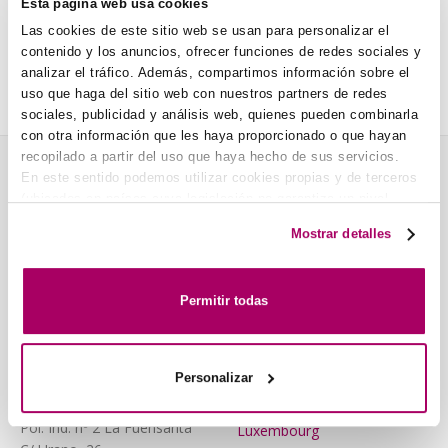
14 août, 2024
Esta página web usa cookies
Las cookies de este sitio web se usan para personalizar el
contenido y los anuncios, ofrecer funciones de redes sociales y
Usine – Nouvelle ligne automatique pour la
analizar el tráfico. Además, compartimos información sobre el
fabrication de clapets coupe-feu
uso que haga del sitio web con nuestros partners de redes
28 août, 2023
sociales, publicidad y análisis web, quienes pueden combinarla
con otra información que les haya proporcionado o que hayan
recopilado a partir del uso que haya hecho de sus servicios.
En este sentido podemos utilizar cookies propias y de terceros
KOOLAIR, S.L.
NOS AGENCES
(ubicados en países cuya legislación no garantiza un nivel
adecuado de protección de datos) para registrar tus
(ESPAGNE)
Mostrar detalles
Koolair Europe
preferencias, analizar tu uso de la web y mostrar publicidad
Centrale
personalizada a través del análisis de tu navegación. Para
Autriche, Suisse et
más más información consulta nuestra
Política de Cookies
.
l'Allemagne
Permitir todas
Koolair PT
Portugal
Personalizar
Koolair BENELUX
Belgique, Pays-Bas et
Pol. Ind. nº 2 La Fuensanta
Luxembourg