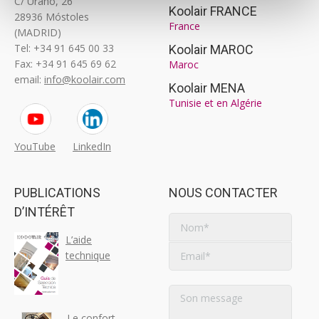
C/ Urano, 26
Koolair FRANCE
28936 Móstoles
France
(MADRID)
Tel: +34 91 645 00 33
Koolair MAROC
Fax: +34 91 645 69 62
Maroc
email:
info@koolair.com
Koolair MENA
Tunisie et en Algérie
YouTube
LinkedIn
PUBLICATIONS
NOUS CONTACTER
D’INTÉRÊT
L’aide
technique
Le confort