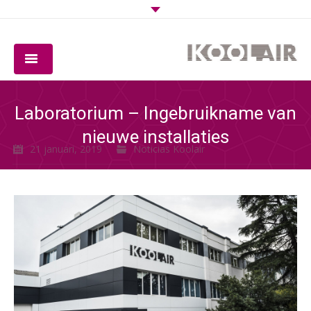
BEDRIJF
Laboratorium – Ingebruikname van
PRODUCTEN
nieuwe installaties
21 januari, 2019
Noticias Koolair
SOFTWARE
KWALITEIT
DOWNLOADS
CONTACT