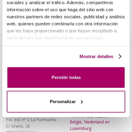
sociales y analizar el tráfico. Además, compartimos
información sobre el uso que haga del sitio web con
Fabriek – Nieuwe automatische lijn voor de
nuestros partners de redes sociales, publicidad y análisis
productie van brandkleppen
web, quienes pueden combinarla con otra información
28 augustus, 2023
que les haya proporcionado o que hayan recopilado a
partir del uso que haya hecho de sus servicios.
En este sentido podemos utilizar cookies propias y de
KOOLAIR, S.L.
ONZE
terceros (ubicados en países cuya legislación no
Mostrar detalles
garantiza un nivel adecuado de protección de datos) para
(SPANJE)
AGENTSCHAPPEN
registrar tus preferencias, analizar tu uso de la web y
Koolair Centraal
mostrar publicidad personalizada a través del análisis de
Europa
Permitir todas
tu navegación. Para más más información consulta
Oostenrijk, Zwitserland en
nuestra
Política de Cookies
.
Duitsland
Koolair PT
Personalizar
Portugal
Koolair BENELUX
Pol. Ind. nº 2 La Fuensanta
België, Nederland en
C/ Urano, 26
Luxemburg